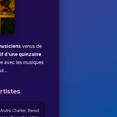
musiciens
venus de
tif d'une quinzaine
ée avec les musiques
l...
rtistes
,
André Charlier
,
Benoit