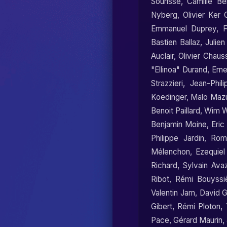
Sourisse
,
Camille Ber
Nyberg
,
Olivier Ker 
Emmanuel Duprey
,
F
Bastien Ballaz
,
Julien
Auclair
,
Olivier Chau
"Ellinoa" Durand
,
Ern
Strazzieri
,
Jean-Phili
Koedinger
,
Malo Mazu
Benoit Paillard
,
Wim W
Benjamin Moine
,
Eric
Philippe Jardin
,
Rom
Mélenchon
,
Ezequiel
Richard
,
Sylvain Avaz
Ribot
,
Rémi Bouyssi
Valentin Jam
,
David G
Gibert
,
Rémi Ploton
,
Pace
,
Gérard Maurin
,