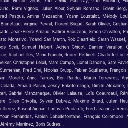
tault
,
Nelson Veras
,
Yoni Zelnik
,
Paul Lay
,
Gael Horellou
,
Et
Ourio
,
Rémi Vignolo
,
Julien Alour
,
Sylvain Romano
,
Edwin Berg
red Pasqua
,
Amina Mezaache
,
Yoann Loustalot
,
Mélody Loul
 Brunetaud
,
Virginie Peyral
,
Florent Briqué
,
Sarah Olivier
,
Cristia
ssade
,
Jean-Pierre Arnaud
,
Kalliroi Raouzeou
,
Simon Chivallon
,
Ph
esto Montalvo
,
Yoandi San Martin
,
Rob Clearfield
,
Sarah Wassef
,
ppe Scali
,
Samuel Hubert
,
Adrien Chicot
,
Damien Varaillon
,
rié
,
Raphael Illes
,
Manu Franchi
,
Robert Pettinelli
,
Charlotte Loule
elker
,
Christophe Leloil
,
Marc Campo
,
Lionel Dandine
,
Sam Favr
 Surmenian
,
Fred Drai
,
Nicolas Grupp
,
Fabien Squillante
,
François
ain Morello
,
Anna Farrow
,
Ben Rando
,
Martin Ferreyros
,
An
 Celada
,
Arnaud Pacini
,
Jessy Rakotomanga
,
Dimitri Alexaline
,
eri
,
Gabriel Manzaneque
,
Olivier Lalauze
,
Loïs Coeurdeuil
,
Rém
ère
,
Gilles Grivolla
,
Sylvain Dubrez
,
Maxime Briard
,
Julien Heur
uttierez
,
Pascal Aignan
,
Ludovic Pradarelli
,
Fred Jeanne
,
Jérémi
Yoan Fernandez
,
Fabien Debellefontaine
,
François Collombon
,
Jérémy Martinez
,
Boris Sudres...