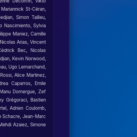
ienne Déconfin
,
Vikto
,
Mariannick St-Céran
,
edjian
,
Simon Tailleu
,
no Nascimiento
,
Sylvia
ilippe Maniez
,
Camille
Nicolas Arias
,
Vincent
Cédrick Bec
,
Nicolas
djian
,
Kevin Norwood
,
eau
,
Ugo Lemarchand
,
 Rossi
,
Alice Martinez
,
drea Caparros
,
Emile
Manu Domergue
,
Zef
y Grégoraci
,
Bastien
tel
,
Adrien Coulomb
,
e Schacre
,
Jean-Marc
Mehdi Azaiez
,
Simone